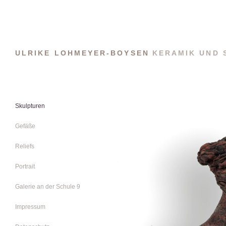
ULRIKE LOHMEYER-BOYSEN
KERAMIK UND 
Skulpturen
Gefäße
Reliefs
Portrait
Galerie an der Schule 9
Impressum