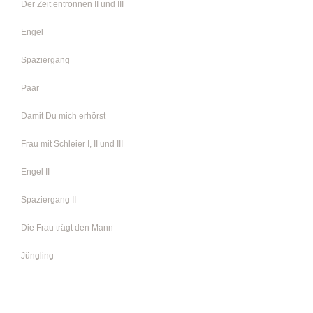
Der Zeit entronnen II und III
Engel
Spaziergang
Paar
Damit Du mich erhörst
Frau mit Schleier I, II und III
Engel II
Spaziergang II
Die Frau trägt den Mann
Jüngling