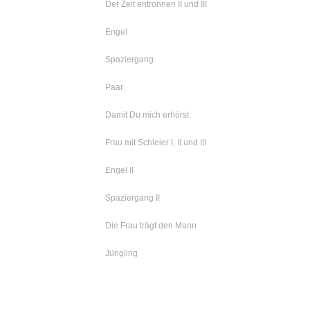
Der Zeit entronnen II und III
Engel
Spaziergang
Paar
Damit Du mich erhörst
Frau mit Schleier I, II und III
Engel II
Spaziergang II
Die Frau trägt den Mann
Jüngling